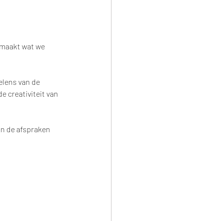
emaakt wat we 
elens van de 
 creativiteit van 
an de afspraken 