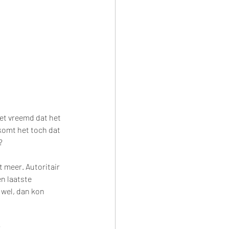
het vreemd dat het 
komt het toch dat 
? 
 meer. Autoritair 
n laatste 
 wel, dan kon 
 