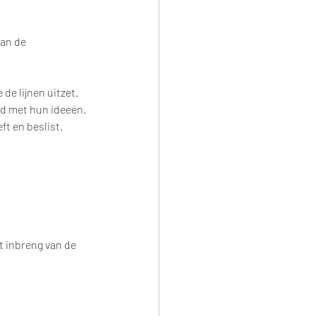
an de 
e lijnen uitzet. 
d met hun ideeën. 
t en beslist. 
 inbreng van de 