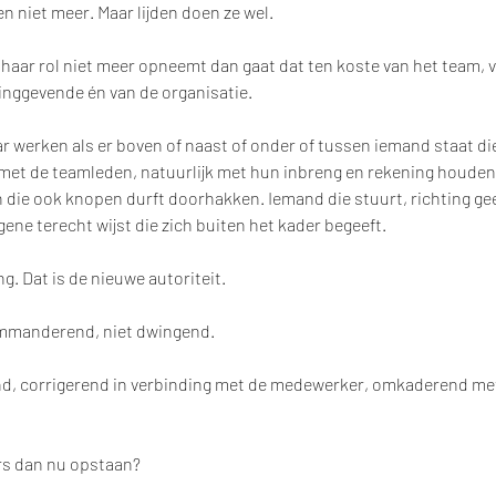
en niet meer. Maar lijden doen ze wel.
of haar rol niet meer opneemt dan gaat dat ten koste van het team, v
inggevende én van de organisatie. 
 werken als er boven of naast of onder of tussen iemand staat die d
g met de teamleden, natuurlijk met hun inbreng en rekening houden
 die ook knopen durft doorhakken. Iemand die stuurt, richting geef
ene terecht wijst die zich buiten het kader begeeft. 
ng. Dat is de nieuwe autoriteit. 
mmanderend, niet dwingend.  
nd, corrigerend in verbinding met de medewerker, omkaderend met
rs dan nu opstaan?