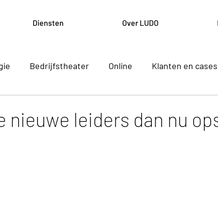
Diensten
Over LUDO
gie
Bedrijfstheater
Online
Klanten en cases
n communiceren
 nieuwe leiders dan nu op