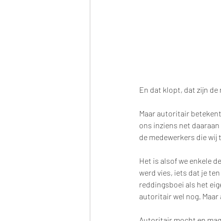
En dat klopt, dat zijn de
Maar autoritair betekent 
ons inziens net daaraan
de medewerkers die wij t
Het is alsof we enkele d
werd vies, iets dat je te
reddingsboei als het eig
autoritair wel nog. Maar a
Autoritair mocht en mag 