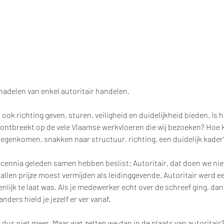
 nadelen van enkel autoritair handelen.  
ook richting geven, sturen, veiligheid en duidelijkheid bieden. Is 
 ontbreekt op de vele Vlaamse werkvloeren die wij bezoeken? Hoe 
egenkomen, snakken naar structuur, richting, een duidelijk kader
ecennia geleden samen hebben beslist: Autoritair, dat doen we niet
n allen prijze moest vermijden als leidinggevende. Autoritair werd ee
enlijk te laat was. Als je medewerker echt over de schreef ging, dan
nders hield je jezelf er ver vanaf. 
dus niet meer. Maar wat zetten we dan in de plaats van autoritair?