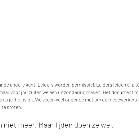
r de andere kant. Leiders worden permissief. Leiders leiden à la tê
 maar voor jou zullen we een uitzondering maken. Het document mo
begrijp je, het is ok. We vegen veel onder de mat om de medewerkers te
 te stoten.
n niet meer. Maar lijden doen ze wel.