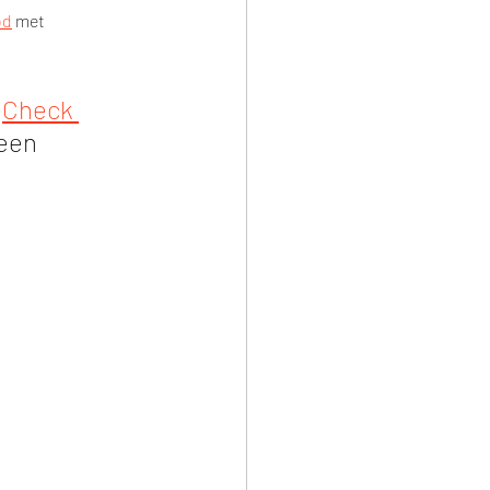
od
 met 
 
Check 
een 