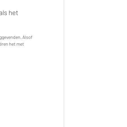
ls het 
nggevenden. Alsof 
iëren het met 